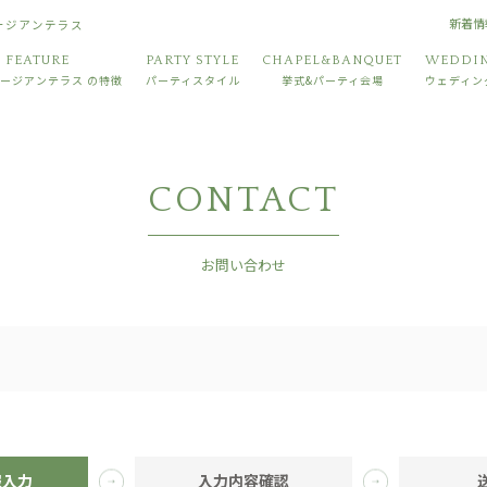
新着情
ョージアンテラス
FEATURE
PARTY STYLE
CHAPEL&BANQUET
WEDDIN
ージアンテラス
の特徴
パーティスタイル
挙式&パーティ会場
ウェディン
CONTACT
お問い合わせ
報入力
入力内容
確認