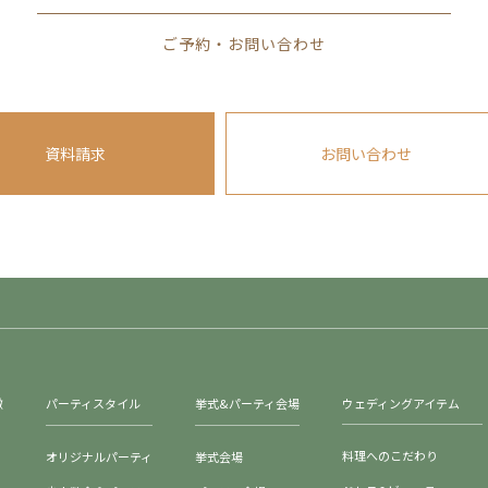
Pを提供するDMP事業者の会社概要、プライバシーポリシー及びデータ取
株式会社インティメート・マージャー 会社概要
ご予約・お問い合わせ
er.com/main/company/about/）
IM-DMPのデータ利用について
.com/sub/datapolicy/
）
いる ラ・ザ・ジョージアンテラス以外のWebサイトにおける個人情報の
資料請求
お問い合わせ
種情報の正当性につきまして万全を期しておりますが、不正確な記載や誤
た各種情報が不正確および誤植であったことにより生じたいかなる障害に
。 また、当Webサイトに表示・記載された各種情報は、予告無しに変
生じたいかなる損害に関して、 当社は一切の責任を負わないこととさせて
任において行われるものです。 上記を含むいかなる場合においても、当W
徴
パーティスタイル
挙式&パーティ会場
ウェディングアイテム
に表示・記載された各種情報を利用されることで生じたあらゆる損害に関
 尚、 当社は、当Webサイトを通してお客様から機密またはお客様が専
料理へのこだわり
オリジナルパーティ
挙式会場
意思により、お客様が当Webサイトを通して送られたいかなる情報も、