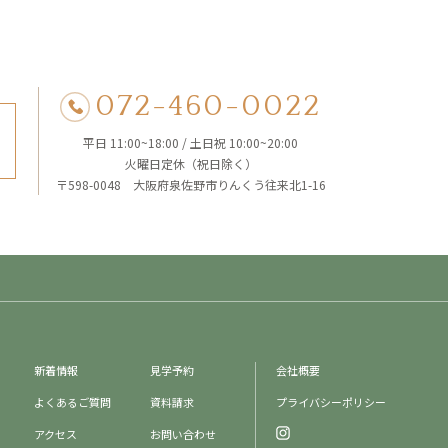
得のオプトアウトについては、以下の
072-460-0022
取扱い基準や内容について、一切
平日 11:00~18:00 / 土日祝 10:00~20:00
火曜日定休（祝日除く）
〒598-0048 大阪府泉佐野市りんくう往来北1-16
植を含む場合があります。 当
関して、 当社は一切の責任を負
更または更新される場合がありま
いただきます。 当Webサイトの
ebサイト及び当Webサイトにリ
新着情報
見学予約
会社概要
して、 当社は一切の責任を負わ
よくあるご質問
資料請求
プライバシーポリシー
有する情報を収集することを目的
別段の定めがある場合を除き、機密
アクセス
お問い合わせ