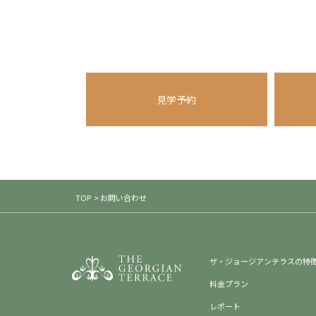
告用の端末識別ID。 IM-DM
URL先をご参照ください。 ・
（
https://corp.intimatemerg
（
https://corp.intimatemerger
その他
当Webサイトからリンクされて
見学予約
の責任を負いません。
サイトポリシー
免責事項
当Webサイト上に記載された各
TOP
> お問い合わせ
Webサイト上に表示・記載され
わないこととさせていただきます
す。 これらの変更・更新により
利用につきましては、お客様の責
ザ・ジョージアンテラスの特
ンクされている他のWebサイト
料金プラン
ないこととさせていただきます。
とはしません。 しかしお客様の
レポート