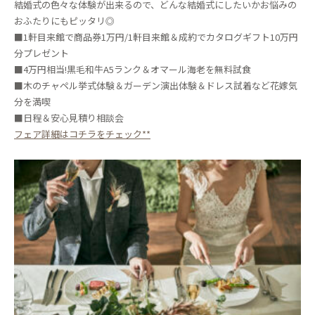
結婚式の色々な体験が出来るので、どんな結婚式にしたいかお悩みの
おふたりにもピッタリ◎
■1軒目来館で商品券1万円/1軒目来館＆成約でカタログギフト10万円
分プレゼント
■4万円相当!黒毛和牛A5ランク＆オマール海老を無料試食
■木のチャペル挙式体験＆ガーデン演出体験＆ドレス試着など花嫁気
分を満喫
■日程＆安心見積り相談会
フェア詳細はコチラをチェック**