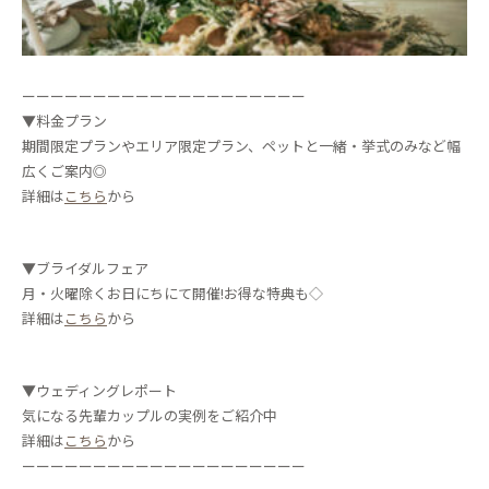
ーーーーーーーーーーーーーーーーーーーー
▼料金プラン
期間限定プランやエリア限定プラン、ペットと一緒・挙式のみなど幅
広くご案内◎
詳細は
こちら
から
▼ブライダルフェア
月・火曜除くお日にちにて開催!お得な特典も◇
詳細は
こちら
から
▼ウェディングレポート
気になる先輩カップルの実例をご紹介中
詳細は
こちら
から
ーーーーーーーーーーーーーーーーーーーー