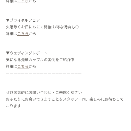
詳細は
こちら
から
▼ブライダルフェア
火曜除くお日にちにて開催!お得な特典も◇
詳細は
こちら
から
▼ウェディングレポート
気になる先輩カップルの実例をご紹介中
詳細は
こちら
から
ーーーーーーーーーーーーーーーーーーーー
ぜひお気軽にお問い合わせ・ご来館ください
おふたりにお会いできますことをスタッフ一同、楽しみにお待ちして
おります