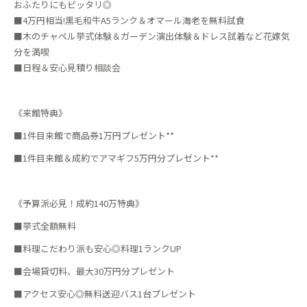
おふたりにもピッタリ◎
■4万円相当!黒毛和牛A5ランク＆オマール海老を無料試食
■木のチャペル挙式体験＆ガーデン演出体験＆ドレス試着など花嫁気
分を満喫
■日程＆安心見積り相談会
《来館特典》
■1件目来館で商品券1万円プレゼント**
■1件目来館＆成約でアマギフ5万円分プレゼント**
《予算派必見！成約140万特典》
■挙式全額無料
■料理こだわり派も安心◎料理1ランクUP
■会場貸切料、最大30万円分プレゼント
■アクセス安心◎無料送迎バス1台プレゼント