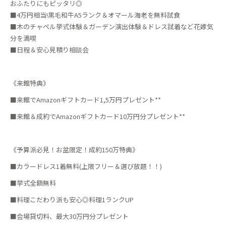
おふたりにもピッタリ◎
■4万円相当!黒毛和牛A5ランク＆オマール海老を無料試食
■木のチャペル挙式体験＆ガーデン演出体験＆ドレス試着など花嫁気
分を満喫
■日程＆安心見積り相談会
《来館特典》
■来館でAmazonギフトカード1,5万円プレゼント**
■来館＆成約でAmazonギフトカード10万円分プレゼント**
《予算派必見！お盆限定！成約150万特典》
■カラードレス1着無料(上限フリー＆選び放題！！)
■挙式全額無料
■料理こだわり派も安心◎料理1ランクUP
■会場貸切料、最大30万円分プレゼント