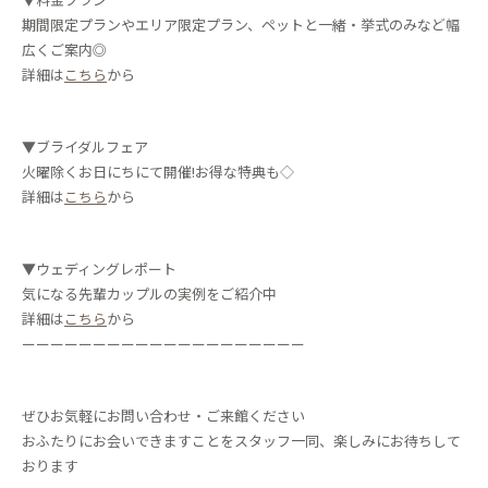
期間限定プランやエリア限定プラン、ペットと一緒・挙式のみなど幅
広くご案内◎
詳細は
こちら
から
▼ブライダルフェア
火曜除くお日にちにて開催!お得な特典も◇
詳細は
こちら
から
▼ウェディングレポート
気になる先輩カップルの実例をご紹介中
詳細は
こちら
から
ーーーーーーーーーーーーーーーーーーーー
ぜひお気軽にお問い合わせ・ご来館ください
おふたりにお会いできますことをスタッフ一同、楽しみにお待ちして
おります