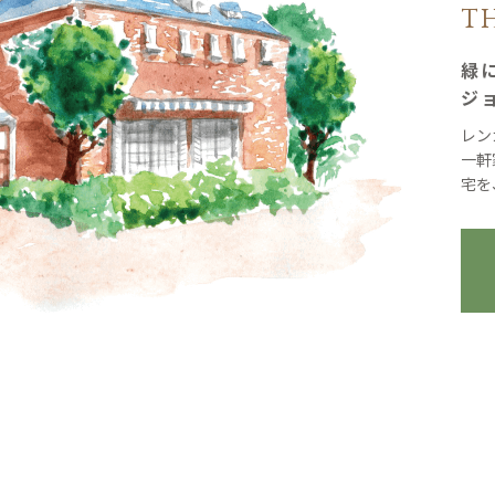
T
緑
ジ
レン
一軒
宅を