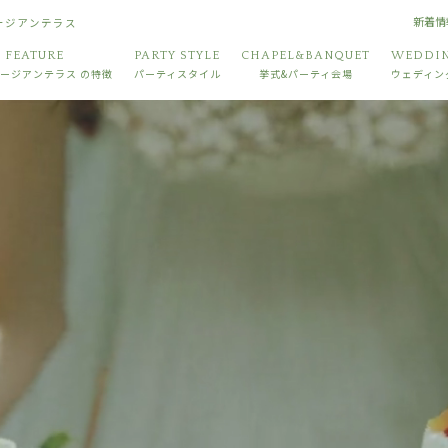
新着情
ョージアンテラス
FEATURE
PARTY STYLE
CHAPEL&BANQUET
WEDDIN
ージアンテラス
の特徴
パーティスタイル
挙式&パーティ会場
ウェディン