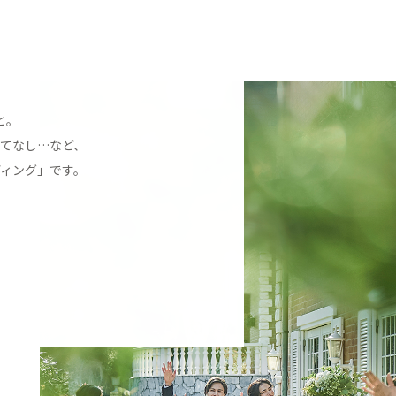
と。
てなし…など、
ィング」です。