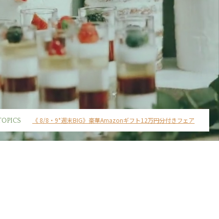
《 8/8・9*週末BIG》豪華Amazonギフト12万円分付きフェア
TOPICS