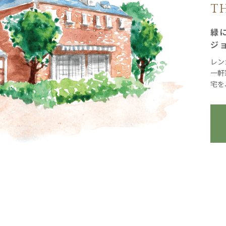
T
緑
ジ
レン
一軒
宅を