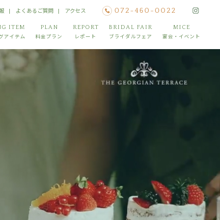
報
よくあるご質問
アクセス
072-460-0022
G ITEM
PLAN
REPORT
BRIDAL FAIR
MICE
グアイテム
料金プラン
レポート
ブライダルフェア
宴会・イベント