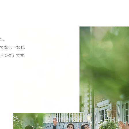
と。
てなし…など、
ィング」です。