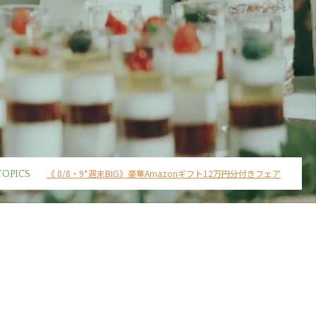
《 8/8・9*週末BIG》豪華Amazonギフト12万円分付きフェア
TOPICS