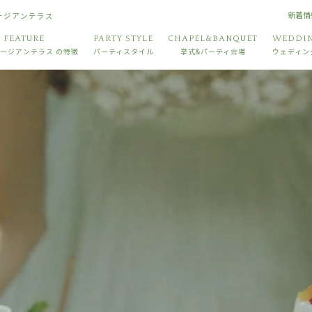
新着情
ョージアンテラス
FEATURE
PARTY STYLE
CHAPEL&BANQUET
WEDDIN
ージアンテラス
の特徴
パーティスタイル
挙式&パーティ会場
ウェディン