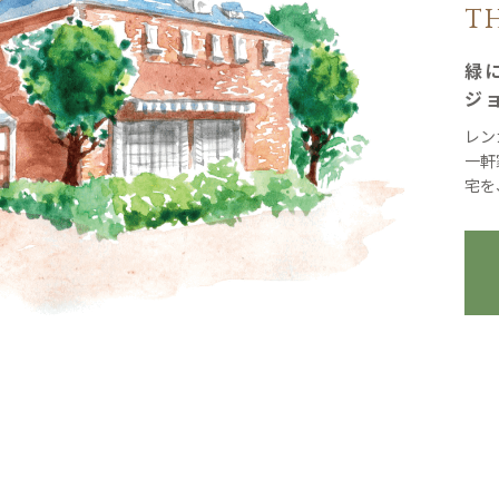
T
緑
ジ
レン
一軒
宅を