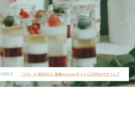
《 8/8・9*週末BIG》豪華Amazonギフト12万円分付きフェア
TOPICS