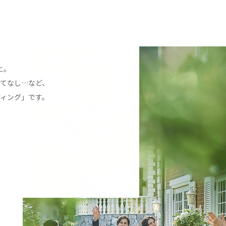
と。
てなし…など、
ィング」です。