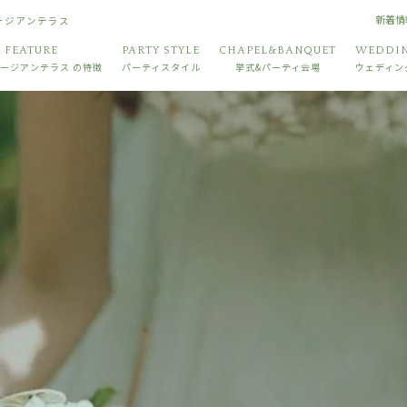
新着情
ョージアンテラス
FEATURE
PARTY STYLE
CHAPEL&BANQUET
WEDDIN
ージアンテラス
の特徴
パーティスタイル
挙式&パーティ会場
ウェディン