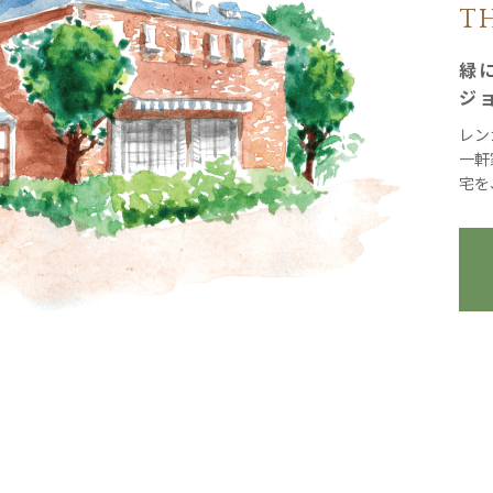
T
緑
ジ
レン
一軒
宅を