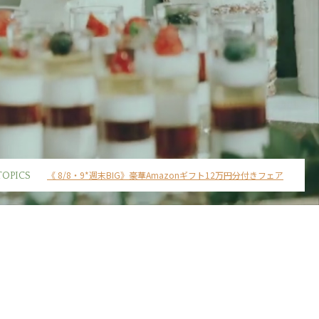
《 8/8・9*週末BIG》豪華Amazonギフト12万円分付きフェア
TOPICS