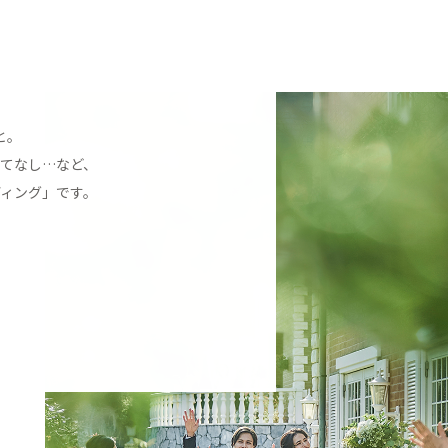
と。
てなし…など、
ィング」です。