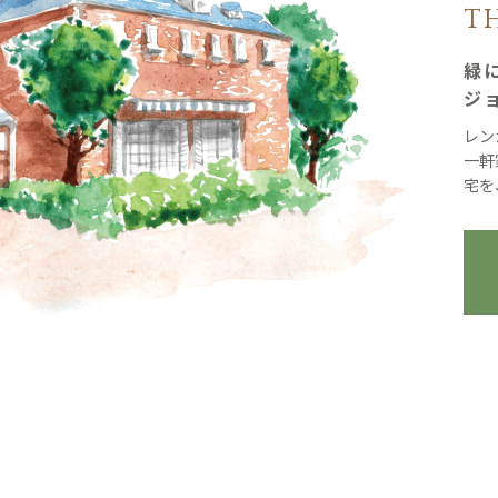
T
緑
ジ
レン
一軒
宅を