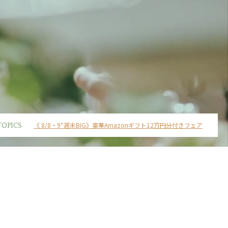
《 8/8・9*週末BIG》豪華Amazonギフト12万円分付きフェア
TOPICS