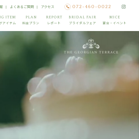
報
よくあるご質問
アクセス
072-460-0022
G ITEM
PLAN
REPORT
BRIDAL FAIR
MICE
グアイテム
料金プラン
レポート
ブライダルフェア
宴会・イベント