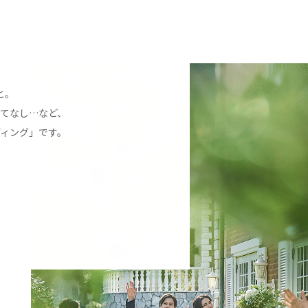
と。
てなし…など、
ィング」です。