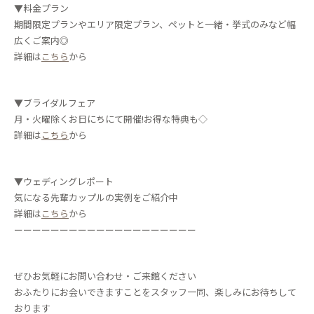
▼料金プラン
期間限定プランやエリア限定プラン、ペットと一緒・挙式のみなど幅
広くご案内◎
詳細は
こちら
から
▼ブライダルフェア
月・火曜除くお日にちにて開催!お得な特典も◇
詳細は
こちら
から
▼ウェディングレポート
気になる先輩カップルの実例をご紹介中
詳細は
こちら
から
ーーーーーーーーーーーーーーーーーーーー
ぜひお気軽にお問い合わせ・ご来館ください
おふたりにお会いできますことをスタッフ一同、楽しみにお待ちして
おります