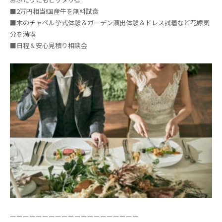
■2万円相当!国産牛を無料試食
■木のチャペル挙式体験＆ガーデン演出体験＆ドレス試着など花嫁気
分を満喫
■日程＆安心見積り相談会
ーーーーーーーーーーーーーーーーーーーー