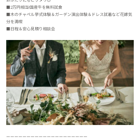
■2万円相当!国産牛を無料試食
■木のチャペル挙式体験＆ガーデン演出体験＆ドレス試着など花嫁気
分を満喫
■日程＆安心見積り相談会
ーーーーーーーーーーーーーーーーーーーー