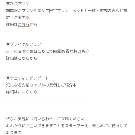
▼料金プラン
期間限定プランやエリア限定プラン、ペットと一緒・挙式のみなど幅
広くご案内◎
詳細は
こちら
から
▼ブライダルフェア
月・火曜除くお日にちにて開催!お得な特典も◇
詳細は
こちら
から
▼ウェディングレポート
気になる先輩カップルの実例をご紹介中
詳細は
こちら
から
ーーーーーーーーーーーーーーーーーーーー
ぜひお気軽にお問い合わせ・ご来館ください
おふたりにお会いできますことをスタッフ一同、楽しみにお待ちして
おります